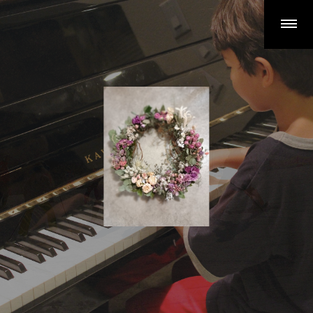
当教室について
特徴と強み
クラス紹介
AAAクラス
BBBクラス
CCCクラス
よくあるご質問
PROFILE